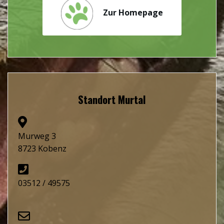
Zur Homepage
Standort Murtal
Murweg 3
8723 Kobenz
03512 / 49575