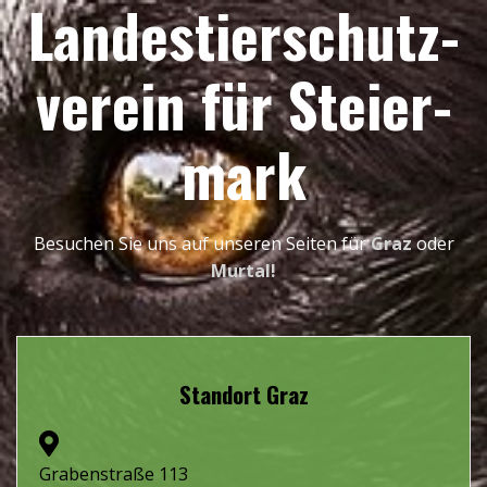
Landes­tier­schutz­
verein für Steier­
mark
Besuchen Sie uns auf unseren Seiten für
Graz
oder
Murtal!
Standort Graz
Grabenstraße 113