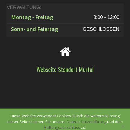
VERWALTUNG:
Montag - Freitag
8:00 - 12:00
Sonn- und Feiertag
GESCHLOSSEN
Webseite Standort Murtal
Diese Website verwendet Cookies. Durch die weitere Nutzung
dieser Seite stimmen Sie unserer
Datenschutzerklärung
und dem
Haftungsausschluss
zu.
powered by 4each software