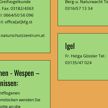
Greifvogelkunde
Berg-u. Naturwacht Tel
u. Fax. 03182/4363
0316/57 13 34
l:
0664/50 56 096
l: office[at]kfg.st
naturschutzzentrum.at
Igel
Fr. Helga Gössler Tel.:
03135/47 024
nen - Wespen –
nissen:
entflogenen
enstöcken wenden Sie
bitte an die