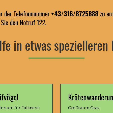
ter der Telefonnummer
+43/316/8725888
zu err
 Sie den Notruf 122.
lfe in etwas spezielleren 
ifvögel
Krötenwanderu
torium für Falknerei
Großraum Graz