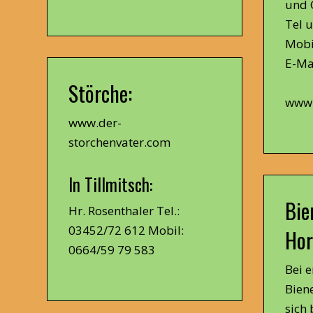
und 
Tel 
Mobi
E-Mai
Störche:
www.
www.der-
storchenvater.com
In Tillmitsch:
Bie
Hr. Rosenthaler Tel.:
03452/72 612 Mobil:
Hor
0664/59 79 583
Bei 
Bien
sich 