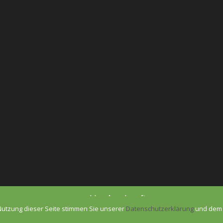
powered by 4each software
Nutzung dieser Seite stimmen Sie unserer
Datenschutzerklärung
und de