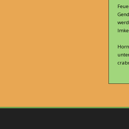
Feue
Gend
werd
Imke
Horn
unte
crab