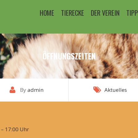
HOME
TIERECKE
DER VEREIN
TIP
ÖFFNUNGSZEITEN
By
admin
Aktuelles
 – 17:00 Uhr